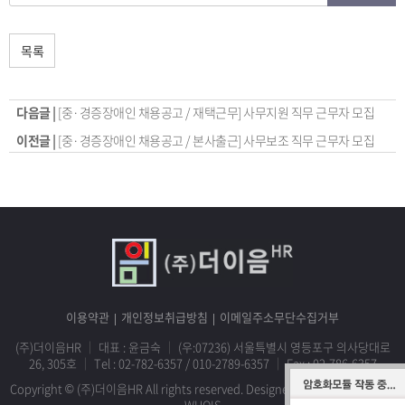
목록
다음글 |
[중·경증장애인 채용공고 / 재택근무] 사무지원 직무 근무자 모집
이전글 |
[중·경증장애인 채용공고 / 본사출근] 사무보조 직무 근무자 모집
이용약관
개인정보취급방침
이메일주소무단수집거부
(주)더이음HR
｜
대표 : 윤금숙
｜
(우:07236) 서울특별시 영등포구 의사당대로
26, 305호
｜
Tel :
02-782-6357
/
010-2789-6357
｜
Fax : 02-786-6357
Copyright © (주)더이음HR All rights reserved.
Designed & Programmed by
WHOIS