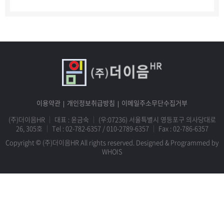
이용약관
개인정보취급방침
이메일주소무단수집거부
(주)더이음HR
｜
대표 : 윤금숙
｜
(우:07236) 서울특별시 영등포구 의사당대로
26, 305호
｜
Tel :
02-782-6357
/
010-2789-6357
｜
Fax : 02-786-6357
Copyright © (주)더이음HR All rights reserved.
Designed & Programmed by
WHOIS